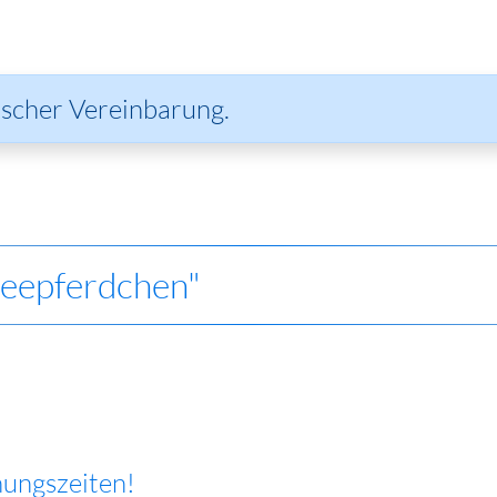
ischer Vereinbarung.
Seepferdchen"
nungszeiten!